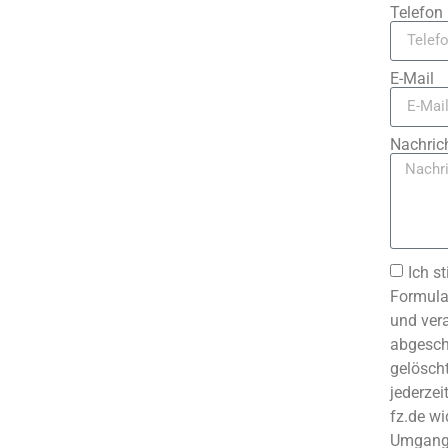
Telefon
E-Mail
Nachric
Ich s
Formula
und ver
abgesch
gelöscht
jederzei
fz.de wi
Umgang 