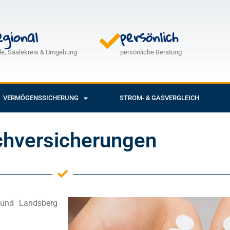
egional
persönlich
le, Saalekreis & Umgebung
persönliche Beratung
VERMÖGENSSICHERUNG
STROM- & GASVERGLEICH
chversicherungen
 und Landsberg